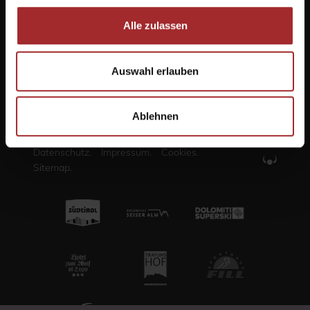
Webcam
Alle zulassen
Speisekarte
Gutschein
Auswahl erlauben
English
/
Italiano
Ablehnen
Datenschutz.
Impressum.
Cookies.
Sitemap.