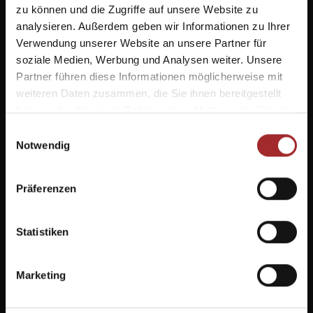
zu können und die Zugriffe auf unsere Website zu
analysieren. Außerdem geben wir Informationen zu Ihrer
Verwendung unserer Website an unsere Partner für
soziale Medien, Werbung und Analysen weiter. Unsere
Partner führen diese Informationen möglicherweise mit
+39 0471 727 912
info@molignon.it
weiteren Daten zusammen, die Sie ihnen bereitgestellt
haben oder die sie im Rahmen Ihrer Nutzung der Dienste
schutzhaus molignon
gesammelt haben.
Einwilligungsauswahl
Joch 28 | I-39040 Seiser Alm
Notwendig
info@molignon.it
info@mahlknechthuette.com
Präferenzen
Facebook
Statistiken
Instagram
Marketing
nützliche links