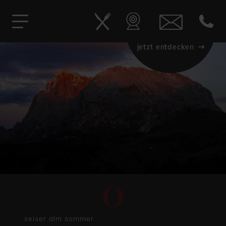
Spezielles
Angebot
E-Bike Genusstage
jetzt entdecken
seiser alm sommer