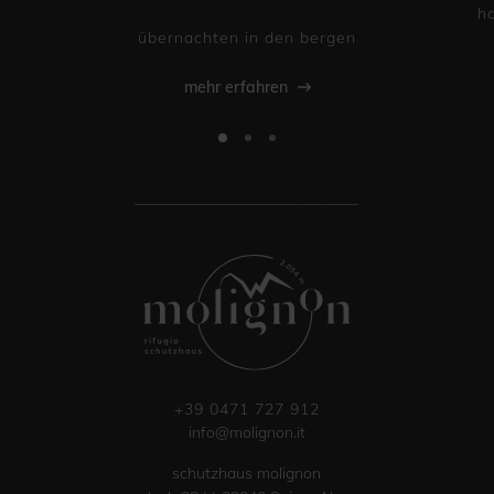
h
übernachten in den bergen
mehr erfahren
_____________________________
+39 0471 727 912
info@molignon.it
schutzhaus molignon