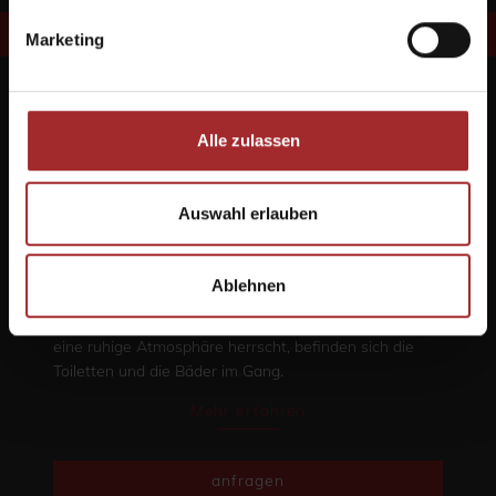
Marketing
Alle zulassen
Auswahl erlauben
Großzügiges und funktionales Lager mit 10
Schlafbetten, ca. 50 qm eigens für Wanderer und
Naturfreunde eingerichtet. Für jede Person steht ein
Ablehnen
Nachtkästchen oder ein Schrank im Zimmer bereit. Das
Matratzenlager befindet sich im zweiten Stock. Damit
eine ruhige Atmosphäre herrscht, befinden sich die
Toiletten und die Bäder im Gang.
Mehr erfahren
anfragen