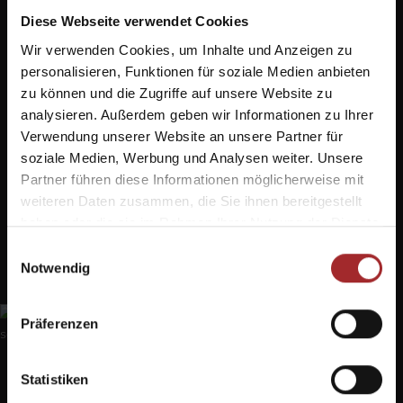
des Schutzhauses und verfügen über einen Balkon mit
Diese Webseite verwendet Cookies
Blick auf den Lang- und Plattkofel. Alle Zimmer
verfügen über zwei Bäder mit Dusche und sind
Wir verwenden Cookies, um Inhalte und Anzeigen zu
Nichtraucherzimmer.
personalisieren, Funktionen für soziale Medien anbieten
zu können und die Zugriffe auf unsere Website zu
Mehr erfahren
analysieren. Außerdem geben wir Informationen zu Ihrer
Verwendung unserer Website an unsere Partner für
soziale Medien, Werbung und Analysen weiter. Unsere
anfragen
Partner führen diese Informationen möglicherweise mit
weiteren Daten zusammen, die Sie ihnen bereitgestellt
haben oder die sie im Rahmen Ihrer Nutzung der Dienste
50 m²
gesammelt haben.
Einwilligungsauswahl
Bettenlager
Notwendig
Präferenzen
Statistiken