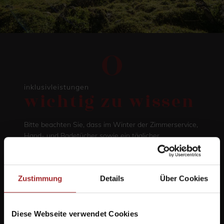
inklusivleistungen
wichtig zu wissen
Bitte beachten Sie, dass im Winter der Zimmerservice,
Hand- und Badetücher sowie ein täglicher
Zubringerdienst im Halbpensionspreis inkludiert sind.
Im Sommer erhalten Sie den Service auf Anfrage. Wir
bieten auch einen Abholservice an. Wie Sie ins...
Zustimmung
Details
Über Cookies
Weiterlesen
Diese Webseite verwendet Cookies
Reise-Storno-Versicherung