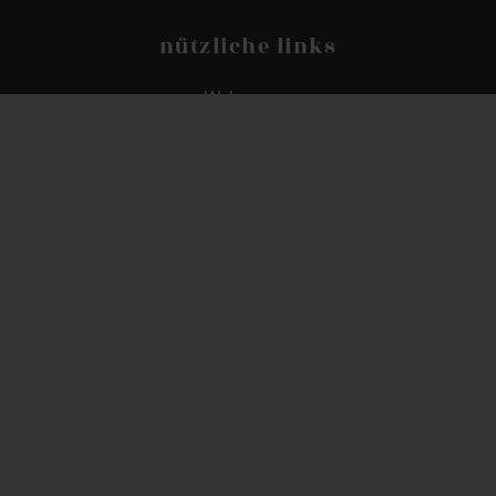
nützliche links
Webcam
Speisekarte
Gutschein
English
/
Italiano
Datenschutz.
Impressum.
Cookies.
Sitemap.