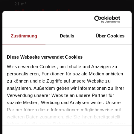
21 m²
Plattkofel -
Langkofel
Zustimmung
Details
Über Cookies
Geräumiges Doppelzimmer, ca. 21 qm. Einladend ist
die Einrichtung in Fichtenholz. Es befindet sich im
ersten Stock des Schutzhauses und verfügt über
Diese Webseite verwendet Cookies
einen Blick auf den Plattkofel. Alle Zimmer verfügen
Wir verwenden Cookies, um Inhalte und Anzeigen zu
über ein Bad mit Dusche und sind Nichtraucherzimmer.
personalisieren, Funktionen für soziale Medien anbieten
Preise auf Anfrage.
zu können und die Zugriffe auf unsere Website zu
analysieren. Außerdem geben wir Informationen zu Ihrer
anfragen
Verwendung unserer Website an unsere Partner für
soziale Medien, Werbung und Analysen weiter. Unsere
Partner führen diese Informationen möglicherweise mit
Zurück zur Übersicht
weiteren Daten zusammen, die Sie ihnen bereitgestellt
haben oder die sie im Rahmen Ihrer Nutzung der Dienste
gesammelt haben.
Einwilligungsauswahl