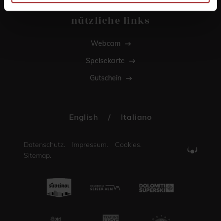
nützliche links
Webcam
Speisekarte
Gutschein
English
/
Italiano
Datenschutz.
Impressum.
Cookies.
Sitemap.